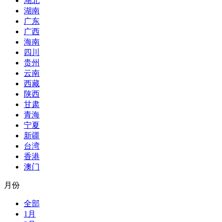
湖北
湖南
广东
广西
海南
四川
贵州
云南
西藏
陕西
甘肃
青海
宁夏
新疆
台湾
香港
澳门
月份
全部
1月