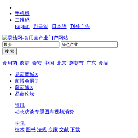
手机版
二维码
English
한글역
日本語
刊登广告
食用菌
蘑菇
泰安
中国
北京
蘑菇节
广东
食品
易菇商城®
菌博会展®
蘑菇通®
易菇论坛
资讯
动态
访谈
专题
图库
视频
消费
学院
技术
图书
法规
专家
文献
下载