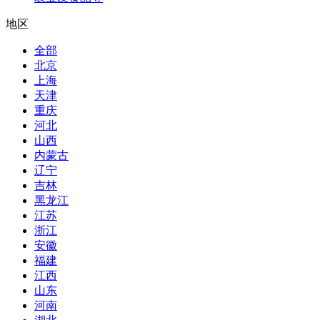
地区
全部
北京
上海
天津
重庆
河北
山西
内蒙古
辽宁
吉林
黑龙江
江苏
浙江
安徽
福建
江西
山东
河南