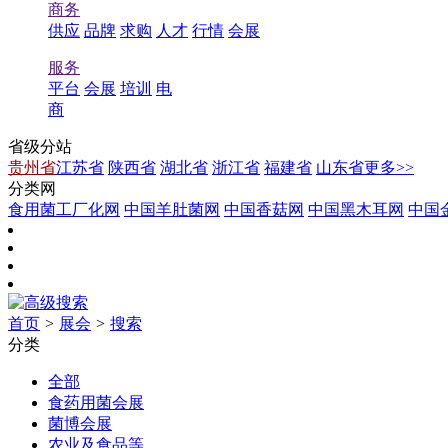
商务
供应
品牌
求购
人才
行情
会展
服务
平台
会展
培训
电
商
省级分站
贵州省
江苏省
陕西省
湖北省
浙江省
福建省
山东省
更多>>
分类网
食用菌工厂化网
中国羊肚菌网
中国香菇网
中国黑木耳网
中国
首页
>
展会
>
搜索
分类
全部
食药用菌会展
菌博会展
农业及食品等