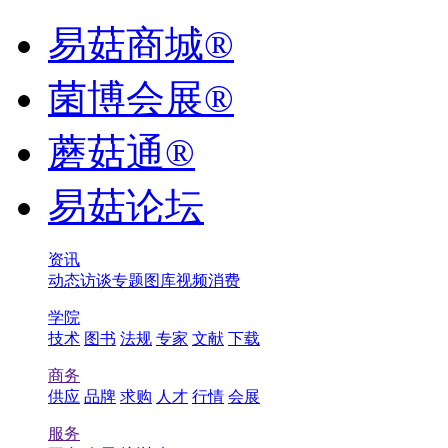
易菇商城®
菌博会展®
蘑菇通®
易菇论坛
资讯
动态
访谈
专题
图库
视频
消费
学院
技术
图书
法规
专家
文献
下载
商务
供应
品牌
求购
人才
行情
会展
服务