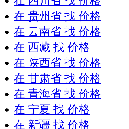
在
四川省
找 价格
在
贵州省
找 价格
在
云南省
找 价格
在
西藏
找 价格
在
陕西省
找 价格
在
甘肃省
找 价格
在
青海省
找 价格
在
宁夏
找 价格
在
新疆
找 价格