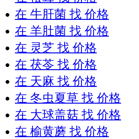
在
牛肝菌
找 价格
在
羊肚菌
找 价格
在
灵芝
找 价格
在
茯苓
找 价格
在
天麻
找 价格
在
冬虫夏草
找 价格
在
大球盖菇
找 价格
在
榆黄蘑
找 价格