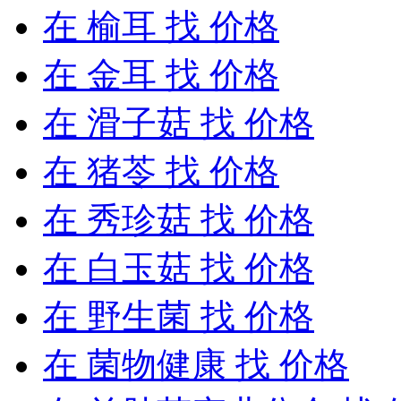
在
榆耳
找 价格
在
金耳
找 价格
在
滑子菇
找 价格
在
猪苓
找 价格
在
秀珍菇
找 价格
在
白玉菇
找 价格
在
野生菌
找 价格
在
菌物健康
找 价格