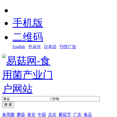
手机版
二维码
English
한글역
日本語
刊登广告
食用菌
蘑菇
泰安
中国
北京
蘑菇节
广东
食品