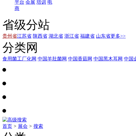
平台
会展
培训
电
商
省级分站
贵州省
江苏省
陕西省
湖北省
浙江省
福建省
山东省
更多>>
分类网
食用菌工厂化网
中国羊肚菌网
中国香菇网
中国黑木耳网
中国
首页
>
展会
>
搜索