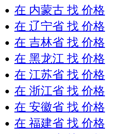
在
内蒙古
找 价格
在
辽宁省
找 价格
在
吉林省
找 价格
在
黑龙江
找 价格
在
江苏省
找 价格
在
浙江省
找 价格
在
安徽省
找 价格
在
福建省
找 价格