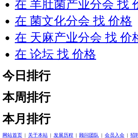
在
羊肚菌产业分会
找 
在
菌文化分会
找 价格
在
天麻产业分会
找 价
在
论坛
找 价格
今日排行
本周排行
本月排行
网站首页
|
关于本站
|
发展历程
|
顾问团队
|
会员入会
|
招