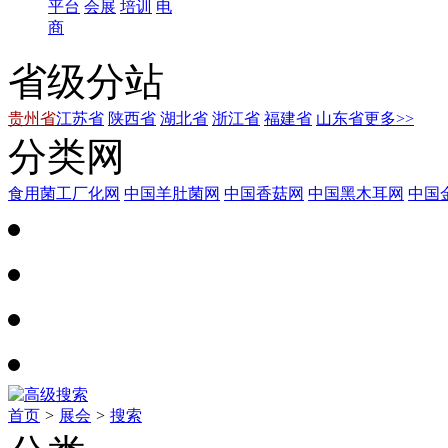
平台
会展
培训
电
商
省级分站
贵州省
江苏省
陕西省
湖北省
浙江省
福建省
山东省
更多>>
分类网
食用菌工厂化网
中国羊肚菌网
中国香菇网
中国黑木耳网
中国
首页
>
展会
>
搜索