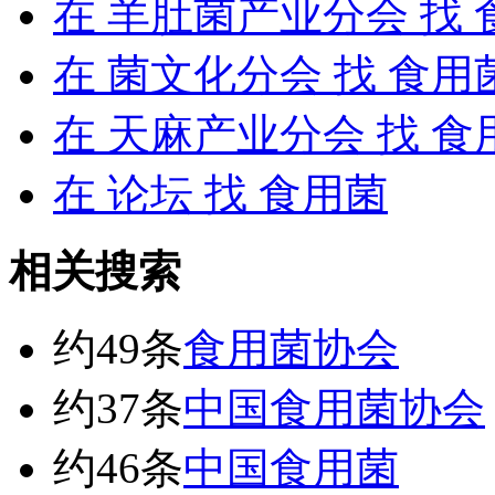
在
羊肚菌产业分会
找 
在
菌文化分会
找 食用
在
天麻产业分会
找 食
在
论坛
找 食用菌
相关搜索
约49条
食用菌协会
约37条
中国食用菌协会
约46条
中国食用菌