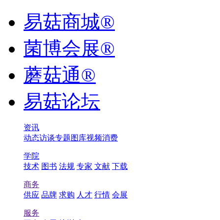
易菇商城®
菌博会展®
蘑菇通®
易菇论坛
资讯
动态
访谈
专题
图库
视频
消费
学院
技术
图书
法规
专家
文献
下载
商务
供应
品牌
求购
人才
行情
会展
服务