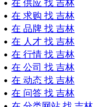
在
供应
找 吉林
在
求购
找 吉林
在
品牌
找 吉林
在
人才
找 吉林
在
行情
找 吉林
在
公司
找 吉林
在
动态
找 吉林
在
问答
找 吉林
在
分类网站
找 吉林