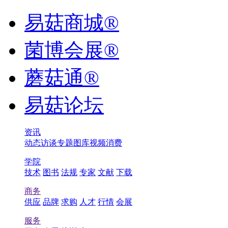
易菇商城®
菌博会展®
蘑菇通®
易菇论坛
资讯
动态
访谈
专题
图库
视频
消费
学院
技术
图书
法规
专家
文献
下载
商务
供应
品牌
求购
人才
行情
会展
服务