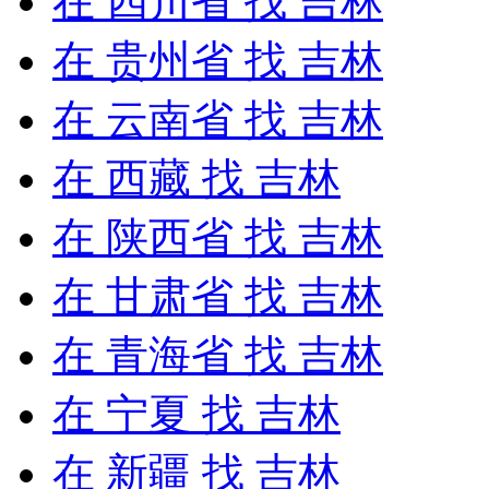
在
四川省
找 吉林
在
贵州省
找 吉林
在
云南省
找 吉林
在
西藏
找 吉林
在
陕西省
找 吉林
在
甘肃省
找 吉林
在
青海省
找 吉林
在
宁夏
找 吉林
在
新疆
找 吉林