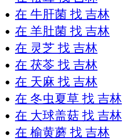
在
牛肝菌
找 吉林
在
羊肚菌
找 吉林
在
灵芝
找 吉林
在
茯苓
找 吉林
在
天麻
找 吉林
在
冬虫夏草
找 吉林
在
大球盖菇
找 吉林
在
榆黄蘑
找 吉林