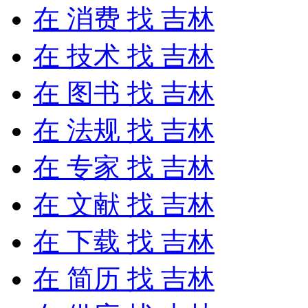
在
消费
找 吉林
在
技术
找 吉林
在
图书
找 吉林
在
法规
找 吉林
在
专家
找 吉林
在
文献
找 吉林
在
下载
找 吉林
在
简历
找 吉林