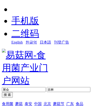
手机版
二维码
English
한글역
日本語
刊登广告
食用菌
蘑菇
泰安
中国
北京
蘑菇节
广东
食品