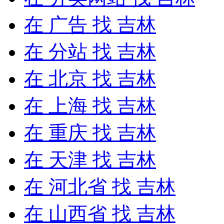
在
广告
找 吉林
在
分站
找 吉林
在
北京
找 吉林
在
上海
找 吉林
在
重庆
找 吉林
在
天津
找 吉林
在
河北省
找 吉林
在
山西省
找 吉林