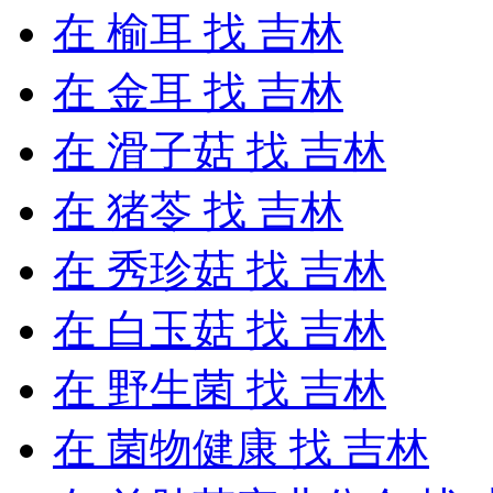
在
榆耳
找 吉林
在
金耳
找 吉林
在
滑子菇
找 吉林
在
猪苓
找 吉林
在
秀珍菇
找 吉林
在
白玉菇
找 吉林
在
野生菌
找 吉林
在
菌物健康
找 吉林