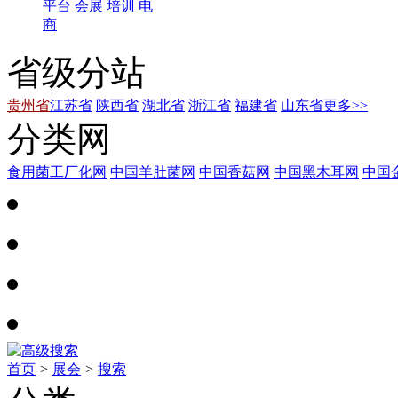
平台
会展
培训
电
商
省级分站
贵州省
江苏省
陕西省
湖北省
浙江省
福建省
山东省
更多>>
分类网
食用菌工厂化网
中国羊肚菌网
中国香菇网
中国黑木耳网
中国
首页
>
展会
>
搜索