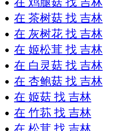
在
鸡腿菇
找 吉林
在
茶树菇
找 吉林
在
灰树花
找 吉林
在
姬松茸
找 吉林
在
白灵菇
找 吉林
在
杏鲍菇
找 吉林
在
姬菇
找 吉林
在
竹荪
找 吉林
在
松茸
找 吉林