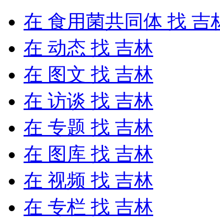
在
食用菌共同体
找 吉
在
动态
找 吉林
在
图文
找 吉林
在
访谈
找 吉林
在
专题
找 吉林
在
图库
找 吉林
在
视频
找 吉林
在
专栏
找 吉林