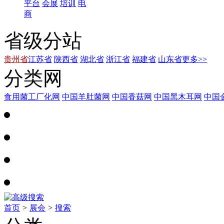
平台
会展
培训
电
商
省级分站
贵州省
江苏省
陕西省
湖北省
浙江省
福建省
山东省
更多>>
分类网
食用菌工厂化网
中国羊肚菌网
中国香菇网
中国黑木耳网
中国
首页
>
展会
>
搜索