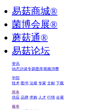
易菇商城®
菌博会展®
蘑菇通®
易菇论坛
资讯
动态
访谈
专题
图库
视频
消费
学院
技术
图书
法规
专家
文献
下载
商务
供应
品牌
求购
人才
行情
会展
服务