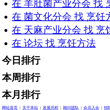
在
羊肚菌产业分会
找 
在
菌文化分会
找 烹饪
在
天麻产业分会
找 烹
在
论坛
找 烹饪方法
今日排行
本周排行
本月排行
网站首页
|
关于本站
|
发展历程
|
顾问团队
|
会员入会
|
招