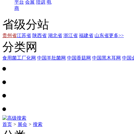
平台
会展
培训
电
商
省级分站
贵州省
江苏省
陕西省
湖北省
浙江省
福建省
山东省
更多>>
分类网
食用菌工厂化网
中国羊肚菌网
中国香菇网
中国黑木耳网
中国
首页
>
展会
>
搜索