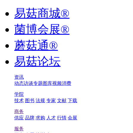
易菇商城®
菌博会展®
蘑菇通®
易菇论坛
资讯
动态
访谈
专题
图库
视频
消费
学院
技术
图书
法规
专家
文献
下载
商务
供应
品牌
求购
人才
行情
会展
服务