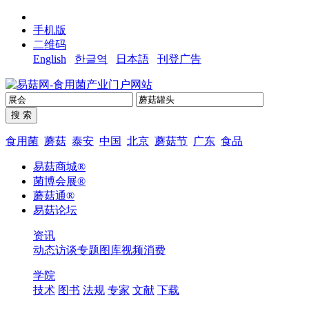
手机版
二维码
English
한글역
日本語
刊登广告
食用菌
蘑菇
泰安
中国
北京
蘑菇节
广东
食品
易菇商城®
菌博会展®
蘑菇通®
易菇论坛
资讯
动态
访谈
专题
图库
视频
消费
学院
技术
图书
法规
专家
文献
下载