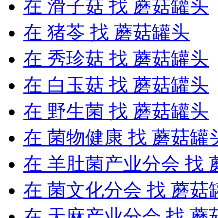
在
滑子菇
找 蘑菇罐头
在
猪苓
找 蘑菇罐头
在
秀珍菇
找 蘑菇罐头
在
白玉菇
找 蘑菇罐头
在
野生菌
找 蘑菇罐头
在
菌物健康
找 蘑菇罐
在
羊肚菌产业分会
找 
在
菌文化分会
找 蘑菇
在
天麻产业分会
找 蘑