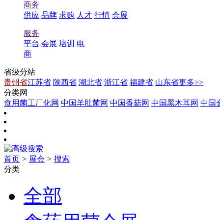
商务
供应
品牌
求购
人才
行情
会展
服务
平台
会展
培训
电
商
省级分站
贵州省
江苏省
陕西省
湖北省
浙江省
福建省
山东省
更多>>
分类网
食用菌工厂化网
中国羊肚菌网
中国香菇网
中国黑木耳网
中国
首页
>
展会
>
搜索
分类
全部