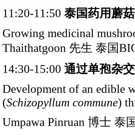
11:20-11:50
泰国药用蘑菇
Growing medicinal mushro
Thaithatgoon 先生 泰国BI
14:30-15:00
通过单孢杂交
Development of an edible wi
(
Schizopyllum commune
) t
Umpawa Pinruan 博士 泰