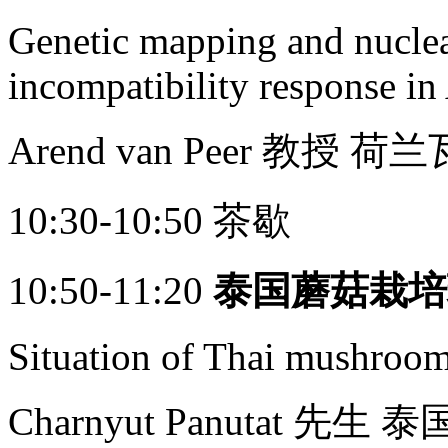
Genetic mapping and nuclear
incompatibility respo
nse in
Arend van Peer 教授
10:30-10:50 茶歇
10:50-11:20
泰国蘑菇栽培
Situation of Thai mushroom
Charnyut Panutat 先生 