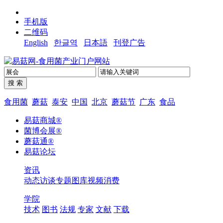
手机版
二维码
English
한글역
日本語
刊登广告
食用菌
蘑菇
泰安
中国
北京
蘑菇节
广东
食品
易菇商城®
菌博会展®
蘑菇通®
易菇论坛
资讯
动态
访谈
专题
图库
视频
消费
学院
技术
图书
法规
专家
文献
下载