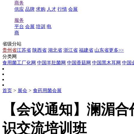
商务
供应
品牌
求购
人才
行情
会展
服务
平台
会展
培训
电
商
省级分站
贵州省
江苏省
陕西省
湖北省
浙江省
福建省
山东省
更多>>
分类网
食用菌工厂化网
中国羊肚菌网
中国香菇网
中国黑木耳网
中国
首页
>
展会
>
食药用菌会展
【会议通知】澜湄合
识交流培训班