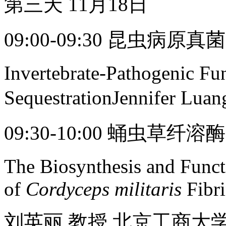
第三天 11月18日
09:00-09:30 昆虫
Invertebrate-Pathogenic Fu
Sequestratio
nJennifer Lu
09:30-10:00 蛹虫
The Biosynthesis and Funct
of
Cordyceps militaris
Fibr
刘英丽 教授 北京工商大