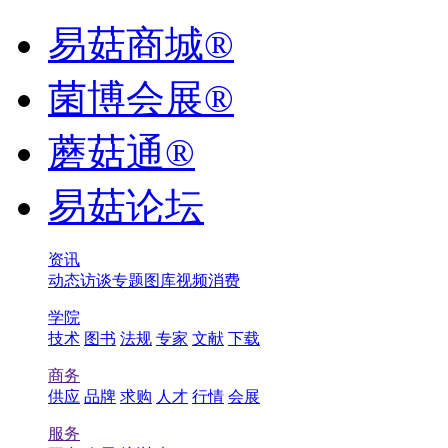
易菇商城®
菌博会展®
蘑菇通®
易菇论坛
资讯
动态
访谈
专题
图库
视频
消费
学院
技术
图书
法规
专家
文献
下载
商务
供应
品牌
求购
人才
行情
会展
服务