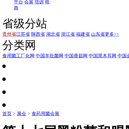
平台
会展
培训
电
商
省级分站
贵州省
江苏省
陕西省
湖北省
浙江省
福建省
山东省
更多>>
分类网
食用菌工厂化网
中国羊肚菌网
中国香菇网
中国黑木耳网
中国
首页
>
展会
>
食药用菌会展