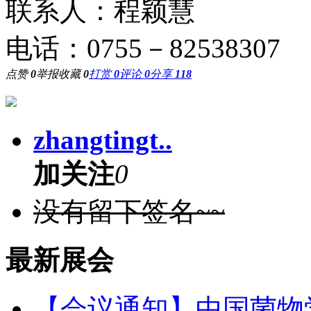
联系人：程颖慧
电话：0755－82538307
点赞
0
举报
收藏
0
打赏
0
评论
0
分享
118
zhangtingt..
加关注
0
没有留下签名~~
最新展会
【会议通知】中国菌物