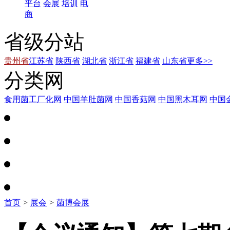
平台
会展
培训
电
商
省级分站
贵州省
江苏省
陕西省
湖北省
浙江省
福建省
山东省
更多>>
分类网
食用菌工厂化网
中国羊肚菌网
中国香菇网
中国黑木耳网
中国
首页
>
展会
>
菌博会展