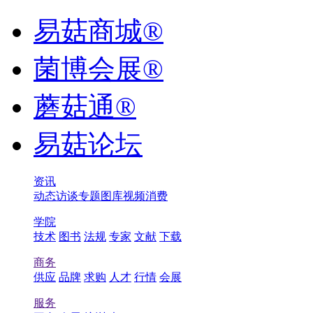
易菇商城®
菌博会展®
蘑菇通®
易菇论坛
资讯
动态
访谈
专题
图库
视频
消费
学院
技术
图书
法规
专家
文献
下载
商务
供应
品牌
求购
人才
行情
会展
服务