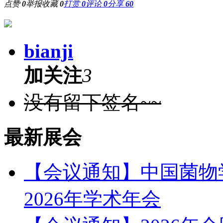
点赞
0
举报
收藏
0
打赏
0
评论
0
分享
60
bianji
加关注
3
没有留下签名~~
最新展会
【会议通知】中国菌物
2026年学术年会